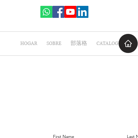
HOGAR
SOBRE
部落格
CATALOGUE
P
First Name
Last