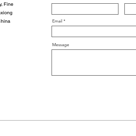
, Fine
nxiong
China
Email
Message